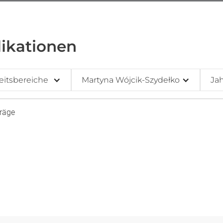
ikationen
eitsbereiche
Martyna Wójcik-Szydełko
Ja
träge