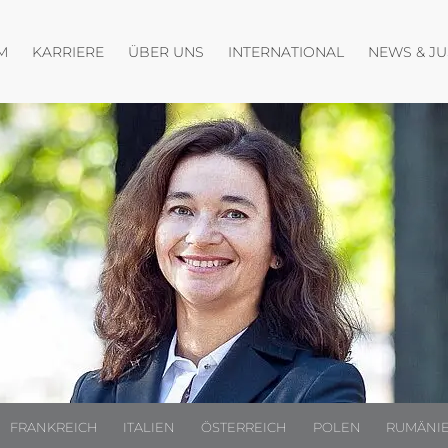
fnen
Menü öffnen
Menü öffnen
M
KARRIERE
ÜBER UNS
INTERNATIONAL
NEWS & J
FRANKREICH
ITALIEN
ÖSTERREICH
POLEN
RUMÄNI