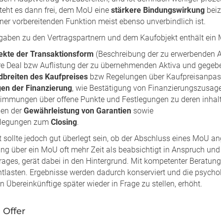
steht es dann frei, dem MoU eine
stärkere Bindungswirkung
beiz
ner vorbereitenden Funktion meist ebenso unverbindlich ist.
aben zu den Vertragspartnern und dem Kaufobjekt enthält ein
ekte der Transaktionsform
(Beschreibung der zu erwerbenden A
e Deal bzw Auflistung der zu übernehmenden Aktiva und gegebe
breiten des Kaufpreises
bzw Regelungen über Kaufpreisanpass
en der Finanzierung
, wie Bestätigung von Finanzierungszusage
immungen über offene Punkte und Festlegungen zu deren inhaltl
gen der
Gewährleistung von Garantien
sowie
tlegungen zum
Closing
.
 sollte jedoch gut überlegt sein, ob der Abschluss eines MoU an
ng über ein MoU oft mehr Zeit als beabsichtigt in Anspruch und 
rages, gerät dabei in den Hintergrund. Mit kompetenter Beratu
ntlasten. Ergebnisse werden dadurch konserviert und die psych
n Übereinkünftige später wieder in Frage zu stellen, erhöht.
 Offer