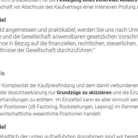
schaft vor Abschluss des Kaufvertrags einer intensiven Prüfung 
iel
ld angemessen und praktikabel, werden Sie uns nach Unt
ie und die Gesellschaft anwendbaren gesetzlichen Vorschri
ence in Bezug auf die finanziellen, rechtlichen, steuerlic
ltnisse der Gesellschaft durchzuführen.“
is
 Komplexität der Kaufpreisfindung und dem damit verbundenen 
 der Absichtserklärung nur
Grundzüge zu skizzieren
und die Ein
rhandlungen zu erörtern. Im Einzelfall kann es aber sinnvoll sei
r Positionen (zB Factoring, Rückstellungen, Leasing) im Rahmen
wirtschaftliche wesentliche Positionen handelt.
iel
ehaltlich der unten aufgeführten Annahmen sind wir bereit,