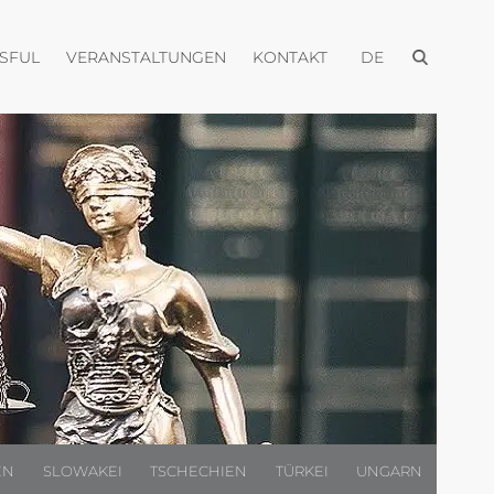
Menü öffnen
Menü öffnen
Menü öffnen
Menü öffnen
USFUL
VERANSTALTUNGEN
KONTAKT
DE
EN
SLOWAKEI
TSCHECHIEN
TÜRKEI
UNGARN