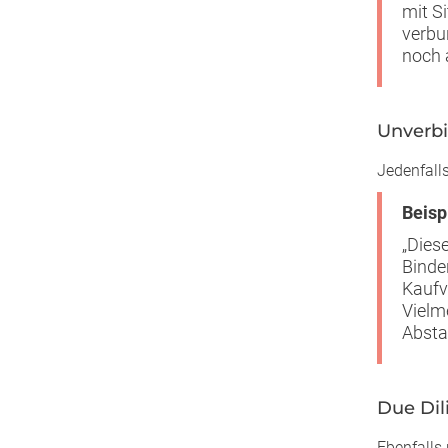
mit S
verbu
noch 
Unverbi
Jedenfalls
Beisp
„Dies
Binde
Kaufv
Vielm
Absta
Due Dil
Ebenfalls