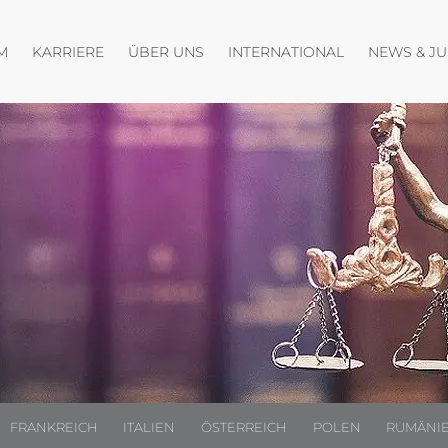
fnen
Menü öffnen
Menü öffnen
M
KARRIERE
ÜBER UNS
INTERNATIONAL
NEWS & J
FRANKREICH
ITALIEN
ÖSTERREICH
POLEN
RUMÄNI