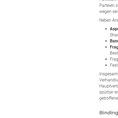
Parteien 
wegen sei
Neben Ang
Asp
Shar
Band
Frag
Best
Fra
Fes
Insgesamt
Verhandlu
Hauptvert
spürbar e
getroffene
Binding