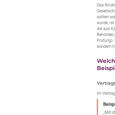
Das Bindin
Gesellsch
sollten s
wurde, ist
die aus K
Behörden,
Prüfung).
sondern hi
Welche
Beisp
Vertra
Im Vertra
Beisp
„Mit 