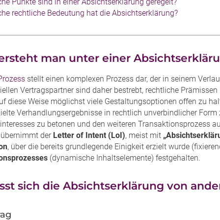
he Punkte sind in einer Absichtserklärung geregelt?
he rechtliche Bedeutung hat die Absichtserklärung?
rsteht man unter einer Absichtserklärun
rozess
stellt einen komplexen Prozess dar, der in seinem Verla
iellen Vertragspartner sind daher bestrebt, rechtliche Prämisse
f diese Weise möglichst viele Gestaltungsoptionen offen zu halt
zielte Verhandlungsergebnisse in rechtlich unverbindlicher Form 
interesses zu betonen und den weiteren Transaktionsprozess auf 
 übernimmt der
Letter of Intent (LoI)
, meist mit
„Absichtserklär
on
, über die bereits grundlegende Einigkeit erzielt wurde (fixier
ionsprozesses
(dynamische Inhaltselemente) festgehalten.
sst sich die Absichtserklärung von and
rag