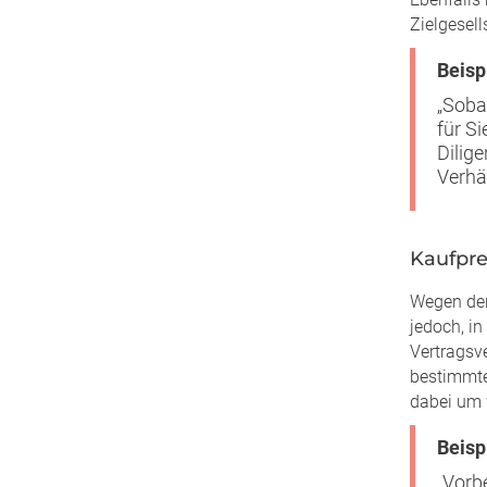
Zielgesell
Beisp
„Soba
für S
Dilig
Verhä
Kaufpre
Wegen der
jedoch, in
Vertragsve
bestimmte
dabei um 
Beisp
„Vorb