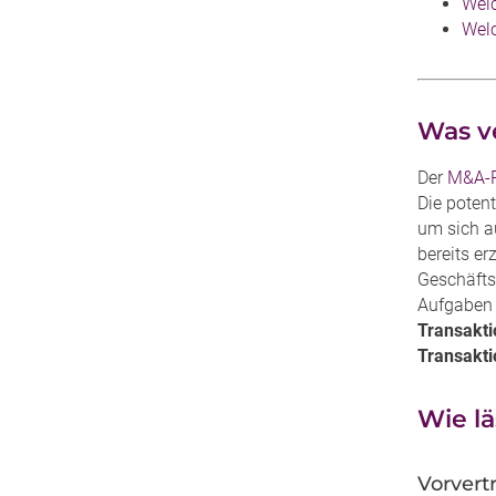
Welc
Welc
Was ve
Der
M&A-P
Die potent
um sich au
bereits er
Geschäfts
Aufgaben
Transakti
Transakt
Wie lä
Vorvert