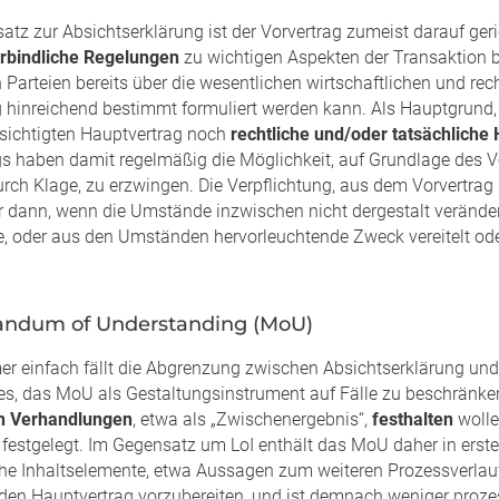
tz zur Absichtserklärung ist der Vorvertrag zumeist darauf geric
erbindliche Regelungen
zu wichtigen Aspekten der Transaktion be
n Parteien bereits über die wesentlichen wirtschaftlichen und rec
g hinreichend bestimmt formuliert werden kann. Als Hauptgrund, 
ichtigten Hauptvertrag noch
rechtliche und/oder tatsächliche
gs haben damit regelmäßig die Möglichkeit, auf Grundlage des V
durch Klage, zu erzwingen. Die Verpflichtung, aus dem Vorvertra
r dann, wenn die Umstände inzwischen nicht dergestalt veränder
, oder aus den Umständen hervorleuchtende Zweck vereitelt oder
ndum of Understanding (MoU)
er einfach fällt die Abgrenzung zwischen Absichtserklärung 
 es, das MoU als Gestaltungsinstrument auf Fälle zu beschränken
en Verhandlungen
, etwa als „Zwischenergebnis“,
festhalten
wolle
h festgelegt. Im Gegensatz um LoI enthält das MoU daher in erste
e Inhaltselemente, etwa Aussagen zum weiteren Prozessverlauf,
 den Hauptvertrag vorzubereiten, und ist demnach weniger proz