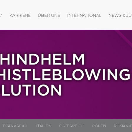
fnen
Menü öffnen
Menü öffnen
M
KARRIERE
ÜBER UNS
INTERNATIONAL
NEWS & J
FRANKREICH
ITALIEN
ÖSTERREICH
POLEN
RUMÄNI