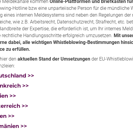
rne Meldekanäle kommen
Online-Plattformen und Briefkästen für
owing-Hotline bzw eine unparteiische Person für die mündliche W
ng eines internen Meldesystems sind neben den Regelungen der
iche, wie z.B. Arbeitsrecht, Datenschutzrecht, Strafrecht, etc. 
ndbreite der Expertise, die erforderlich ist, um Ihr internes M
 rechtliche Handlungsschritte erfolgreich umzusetzen.
Mit unser
erne dabei, alle wichtigen Whistleblowing-Bestimmungen hinsi
e zu erfüllen.
hier den
aktuellen Stand der Umsetzungen
der EU-Whistleblowin
nzleien:
utschland >>
nkreich >>
lien >>
erreich >>
en >>
mänien >>