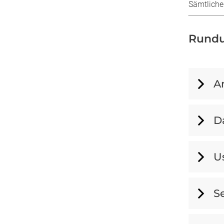
Sämtliche
Rundu
A
D
Us
S