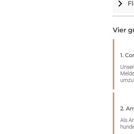
Fl
Vier g
1. Co
Unser
Melde
umzus
2. A
Als A
hunde