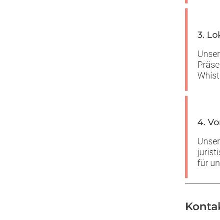
3. Lo
Unser
Präse
Whist
4. V
Unser
juris
für u
Konta