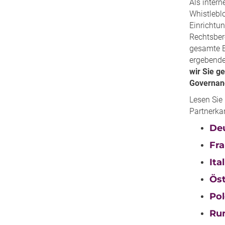
Als inte
Whistlebl
Einrichtu
Rechtsbere
gesamte Ba
ergebende
wir Sie g
Governanc
Lesen Sie 
Partnerka
De
Fra
Ita
Öst
Pol
Ru