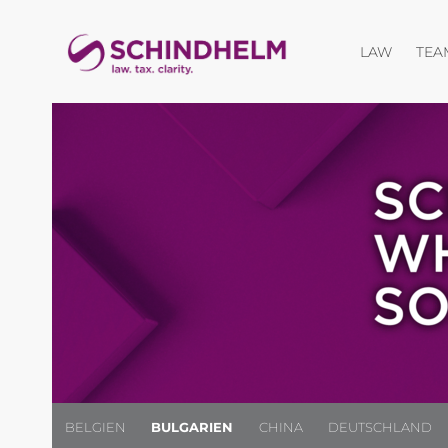
Menü öf
LAW
TEA
BELGIEN
BULGARIEN
CHINA
DEUTSCHLAND