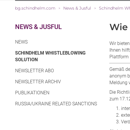
bg.schindhelm.com
News & Jusful
Schindhelm Wh
>
>
Wie 
NEWS & JUSFUL
NEWS
Wir bieten
Ihnen hil
SCHINDHELM WHISTLEBLOWING
Plattform
(CURRENT)
SOLUTION
Gemäß der
NEWSLETTER ABO
anonym bl
NEWSLETTER ARCHIV
Meldung v
Die Richt
PUBLIKATIONEN
zum 17.12
RUSSIA/UKRAINE RELATED SANCTIONS
inte
exte
Verö