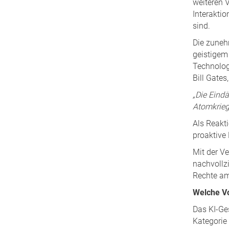
weiteren 
Interaktio
sind.
Die zuneh
geistigem
Technolog
Bill Gates
„Die Eind
Atomkrieg 
Als Reakt
proaktive
Mit der Ve
nachvollz
Rechte am
Welche Vo
Das KI-Ges
Kategorie 