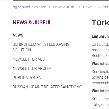
bg.schindhelm.com
News & Jusful
News
Gesetz
>
>
>
Türk
NEWS & JUSFUL
(CURRENT)
NEWS
Einführu
SCHINDHELM WHISTLEBLOWING
Das Europ
SOLUTION
möglichen
Rechtsakt 
NEWSLETTER ABO
Was ist d
NEWSLETTER ARCHIV
Der Gesetz
Schutz de
PUBLIKATIONEN
rechenscha
RUSSIA/UKRAINE RELATED SANCTIONS
Was ist d
Künstliche
Tätigkeit