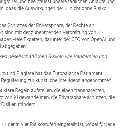
er größer und beeinflusst unsere täglichen Abläufe und
ein, dass die Auswirkungen der KI nicht ohne Risiko
des Schutzes der Privatsphäre, der Rechte an
en sind mit der zunehmenden Verbreitung von KI-
aben viele Experten, darunter der CEO von OpenAI und
KI abgegeben:
ren gesellschaftlichen Risiken wie Pandemien und
ntum und Plagiate hat das Europäische Parlament
 Regulierung zur künstliche Intelligenz angenommen.
klare Regeln aufstellen, die einen transparenten,
z von KI gewährleisten, die Privatsphäre schützen, die
 Risiken mindern.
 der in vier Risikostufen eingeteilt ist, wobei für jede