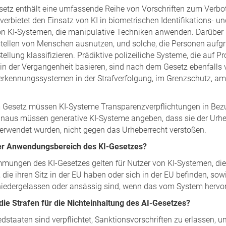
setz enthält eine umfassende Reihe von Vorschriften zum Verbot 
verbietet den Einsatz von KI in biometrischen Identifikations- 
on KI-Systemen, die manipulative Techniken anwenden. Darüber h
ellen von Menschen ausnutzen, und solche, die Personen aufgrun
tellung klassifizieren. Prädiktive polizeiliche Systeme, die auf 
 in der Vergangenheit basieren, sind nach dem Gesetz ebenfalls v
rkennungssystemen in der Strafverfolgung, im Grenzschutz, am 
Gesetz müssen KI-Systeme Transparenzverpflichtungen in Bezug
inaus müssen generative KI-Systeme angeben, dass sie der Urheb
verwendet wurden, nicht gegen das Urheberrecht verstoßen.
er Anwendungsbereich des KI-Gesetzes?
mungen des KI-Gesetzes gelten für Nutzer von KI-Systemen, die s
die ihren Sitz in der EU haben oder sich in der EU befinden, sowi
 niedergelassen oder ansässig sind, wenn das vom System hervor
die Strafen für die Nichteinhaltung des AI-Gesetzes?
iedstaaten sind verpflichtet, Sanktionsvorschriften zu erlassen