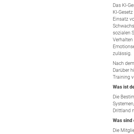
Das KI-Ge
KI-Gesetz 
Einsatz v
Schwachst
sozialen S
Verhalten
Emotionse
zulässig.
Nach dem 
Darüber h
Training 
Was ist d
Die Bestim
Systemen, 
Drittland
Was sind 
Die Mitgl