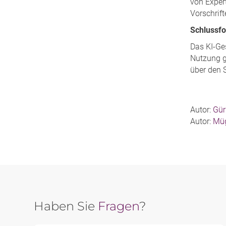
von Expert
Vorschrift
Schlussfo
Das KI-Ges
Nutzung ge
über den 
Autor:
Gür
Autor:
Müg
Haben Sie
Fragen
?