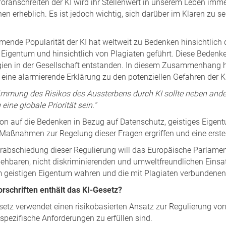
Voranschreiten der KI wird ihr Stellenwert in unserem Leben imm
nen erheblich. Es ist jedoch wichtig, sich darüber im Klaren zu s
mende Popularität der KI hat weltweit zu Bedenken hinsichtlich 
 Eigentum und hinsichtlich von Plagiaten geführt. Diese Bedenk
ien in der Gesellschaft entstanden. In diesem Zusammenhang h
, eine alarmierende Erklärung zu den potenziellen Gefahren der 
ämmung des Risikos des Aussterbens durch KI sollte neben ande
eine globale Priorität sein.’’
ion auf die Bedenken in Bezug auf Datenschutz, geistiges Eige
 Maßnahmen zur Regelung dieser Fragen ergriffen und eine erste
rabschiedung dieser Regulierung will das Europäische Parlament 
iehbaren, nicht diskriminierenden und umweltfreundlichen Einsat
 geistigen Eigentum wahren und die mit Plagiaten verbundenen
rschriften enthält das KI-Gesetz?
etz verwendet einen risikobasierten Ansatz zur Regulierung von KI,
spezifische Anforderungen zu erfüllen sind.