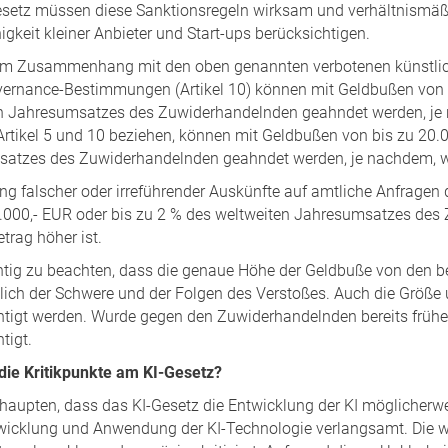
setz müssen diese Sanktionsregeln wirksam und verhältnismäßig
gkeit kleiner Anbieter und Start-ups berücksichtigen.
im Zusammenhang mit den oben genannten verbotenen künstlichen
ernance-Bestimmungen (Artikel 10) können mit Geldbußen von b
n Jahresumsatzes des Zuwiderhandelnden geahndet werden, je na
 Artikel 5 und 10 beziehen, können mit Geldbußen von bis zu 20.
atzes des Zuwiderhandelnden geahndet werden, je nachdem, wel
lung falscher oder irreführender Auskünfte auf amtliche Anfrage
.000,- EUR oder bis zu 2 % des weltweiten Jahresumsatzes des
trag höher ist.
chtig zu beachten, dass die genaue Höhe der Geldbuße von den 
ßlich der Schwere und der Folgen des Verstoßes. Auch die Größe
htigt werden. Wurde gegen den Zuwiderhandelnden bereits früher
tigt.
die Kritikpunkte am KI-Gesetz?
behaupten, dass das KI-Gesetz die Entwicklung der KI möglicherw
wicklung und Anwendung der KI-Technologie verlangsamt. Die weit