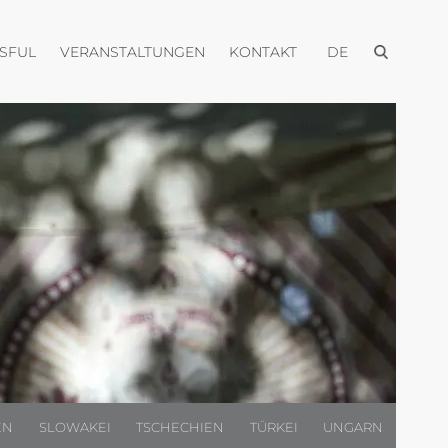
Menü öffnen
Menü öffnen
Menü öffnen
Menü öffnen
USFUL
VERANSTALTUNGEN
KONTAKT
DE
EN
SLOWAKEI
TSCHECHIEN
TÜRKEI
UNGARN