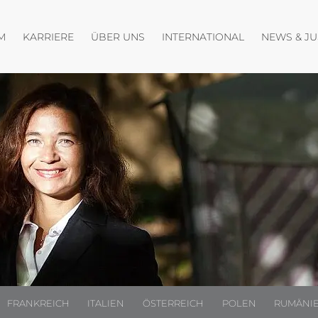
fnen
Menü öffnen
Menü öffnen
M
KARRIERE
ÜBER UNS
INTERNATIONAL
NEWS & J
FRANKREICH
ITALIEN
ÖSTERREICH
POLEN
RUMÄNI