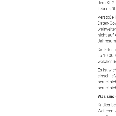
dem KI-Ge
Lebensfähi
Verstöße 
Daten-Gov
weltweite
nicht auf
Jahresums
Die Ertei
zu 10.000
welcher Be
Es ist wi
einschlie
berücksic
berücksich
Was sind 
Kritiker 
Weiterent