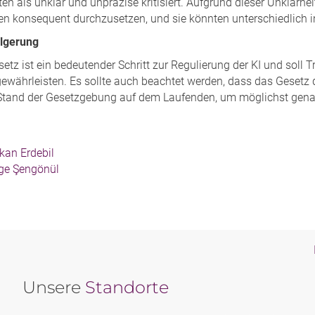
en als unklar und unpräzise kritisiert. Aufgrund dieser Unklarheit
en konsequent durchzusetzen, und sie könnten unterschiedlich in
lgerung
etz ist ein bedeutender Schritt zur Regulierung der KI und soll
währleisten. Es sollte auch beachtet werden, dass das Gesetz der
Stand der Gesetzgebung auf dem Laufenden, um möglichst genau
kan Erdebil
e Şengönül
Unsere
Standorte