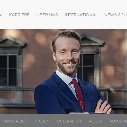
fnen
Menü öffnen
Menü öffnen
M
KARRIERE
ÜBER UNS
INTERNATIONAL
NEWS & J
FRANKREICH
ITALIEN
ÖSTERREICH
POLEN
RUMÄNI