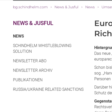
bg.schindhelm.com
News & Jusful
News
Umset
>
>
>
Eur
NEWS & JUSFUL
Rich
(CURRENT)
NEWS
SCHINDHELM WHISTLEBLOWING
Hintergru
SOLUTION
Das neue 
europarec
NEWSLETTER ABO
Schon bis
NEWSLETTER ARCHIV
sog. „Han
Personen 
PUBLIKATIONEN
Darüber h
RUSSIA/UKRAINE RELATED SANCTIONS
Schutz de
Gegensta
Rechtsver