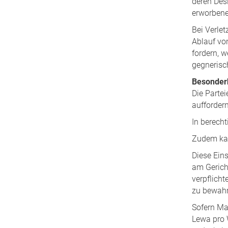
deren Des
erworbene
Bei Verle
Ablauf vo
fordern, 
gegnerisch
Besonderh
Die Parte
aufforder
In berech
Zudem kan
Diese Eins
am Gerich
verpflich
zu bewahr
Sofern Ma
Lewa pro 