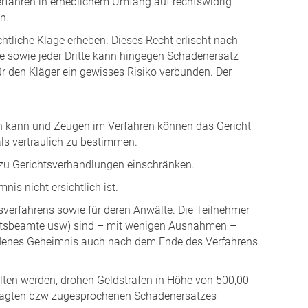
erfahren in erheblichem Umfang auf rechtswidrig
n.
tliche Klage erheben. Dieses Recht erlischt nach
te sowie jeder Dritte kann hingegen Schadenersatz
ür den Kläger ein gewisses Risiko verbunden. Der
sen kann und Zeugen im Verfahren können das Gericht
als vertraulich zu bestimmen.
 zu Gerichtsverhandlungen einschränken.
is nicht ersichtlich ist.
tsverfahrens sowie für deren Anwälte. Die Teilnehmer
ichtsbeamte usw) sind – mit wenigen Ausnahmen –
rdenes Geheimnis auch nach dem Ende des Verfahrens
alten werden, drohen Geldstrafen in Höhe von 500,00
tragten bzw zugesprochenen Schadenersatzes