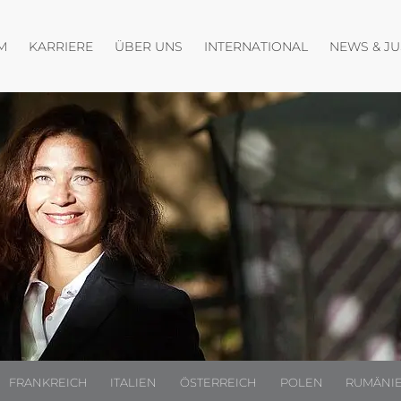
fnen
Menü öffnen
Menü öffnen
M
KARRIERE
ÜBER UNS
INTERNATIONAL
NEWS & J
FRANKREICH
ITALIEN
ÖSTERREICH
POLEN
RUMÄNI