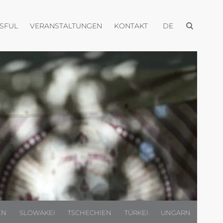
Menü öffnen
Menü öffnen
Menü öffnen
Menü öffnen
USFUL
VERANSTALTUNGEN
KONTAKT
DE
EN
SLOWAKEI
TSCHECHIEN
TÜRKEI
UNGARN