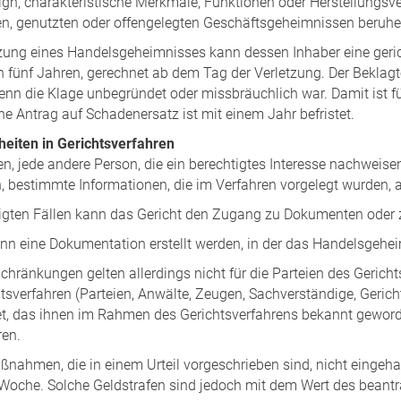
ign, charakteristische Merkmale, Funktionen oder Herstellungsv
n, genutzten oder offengelegten Geschäftsgeheimnissen beruhe
tzung eines Handelsgeheimnisses kann dessen Inhaber eine gerich
n fünf Jahren, gerechnet ab dem Tag der Verletzung. Der Beklag
wenn die Klage unbegründet oder missbräuchlich war. Damit ist f
e Antrag auf Schadenersatz ist mit einem Jahr befristet.
eiten in Gerichtsverfahren
ien, jede andere Person, die ein berechtigtes Interesse nachwei
n, bestimmte Informationen, die im Verfahren vorgelegt wurden, 
tigten Fällen kann das Gericht den Zugang zu Dokumenten oder
n eine Dokumentation erstellt werden, in der das Handelsgeheimn
chränkungen gelten allerdings nicht für die Parteien des Gerich
tsverfahren (Parteien, Anwälte, Zeugen, Sachverständige, Ger
tet, das ihnen im Rahmen des Gerichtsverfahrens bekannt gewo
en.
ßnahmen, die in einem Urteil vorgeschrieben sind, nicht eingeh
Woche. Solche Geldstrafen sind jedoch mit dem Wert des bean