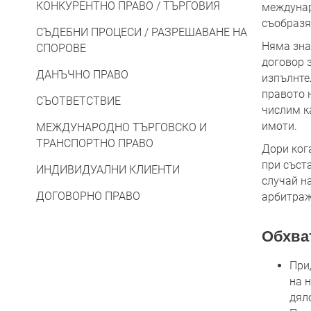
КОНКУРЕНТНО ПРАВО / ТЪРГОВИЯ
междунар
съобразя
СЪДЕБНИ ПРОЦЕСИ / РАЗРЕШАВАНЕ НА
Няма знач
СПОРОВЕ
договор з
ДАНЪЧНО ПРАВО
изпълнте
правото 
СЪОТВЕТСТВИЕ
числим к
имоти.
МЕЖДУНАРОДНО ТЪРГОВСКО И
ТРАНСПОРТНО ПРАВО
Дори ког
при съст
ИНДИВИДУАЛНИ КЛИЕНТИ
случай н
ДОГОВОРНО ПРАВО
арбитраж
Обхват
При
на 
дял