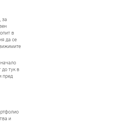
, за
вен
 опит в
ия да се
движимите
 начало
 до тук в
и пред
ортфолио
тва и