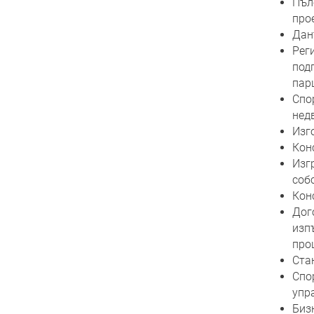
Пъл
про
Дан
Рег
под
парц
Спо
нед
Изг
Кон
Изг
соб
Кон
Дог
изп
про
Ста
Спо
упр
Биз