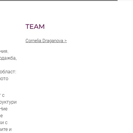
TEAM
Cornelia Draganova >
ния.
одажба,
област:
ното
 с
руктури
 Ние
ме
ки с
ите и