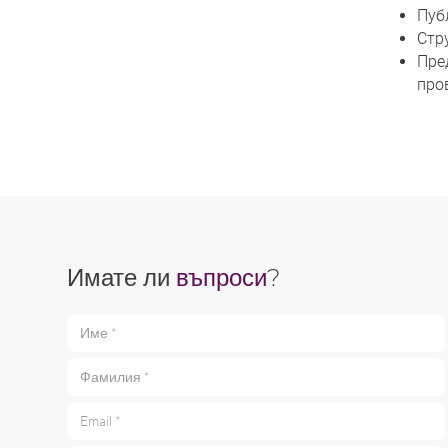
Пуб
Стр
Пре
про
Имате ли
въпроси
?
Име *
Фамилия *
Email *