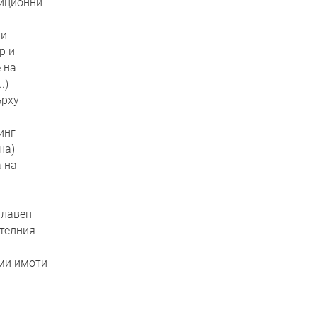
тиционни
ти
р и
 на
.)
ърху
инг
на)
 на
главен
ителния
ми имоти