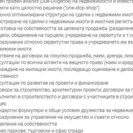
ен правен анализ (Due-Diligence) на недвижимости и инвес
екти като цялостно решение ("one-stop-shop")
ъчно оптимизирани структури на сделки с недвижими имо
истриране на сделки с недвижими имоти в имотния регистъ
готовка на собствеността за целената продажба (разделяне
ели, обединение на парцели, учредяване на сервитути и т.н.
разумения относно сервитутни права и учредяването им в
вижими имоти
отвяне на договори за покупко-продажба, наем, аренда, лиз
султации по всички аспекти на вещното право (наем и аред
раждане на жилищни имоти, последващо оценяване и делба
ственост
султации по развитие на проекти и финансиране
овори за строителство, архитектурни проекти, договори за 
ълнител в строителството и договори с участниците в стро
цес
ндартни формуляри и общи условия дружества за недвижи
разумения за управление на имущество и съвети относно
авление на собствеността
нес паркове, търговски и офис сгради