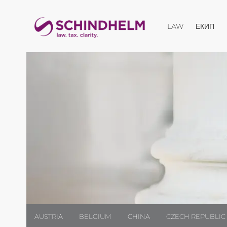
Отвори мен
LAW
ЕКИП
AUSTRIA
BELGIUM
CHINA
CZECH REPUBLIC