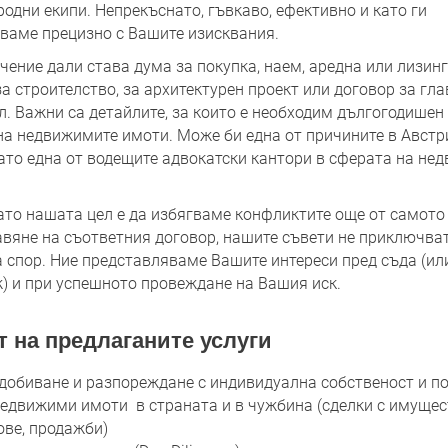
одни екипи. Непрекъснато, гъвкаво, ефективно и като ги
ваме прецизно с Вашите изисквания.
ение дали става дума за покупка, наем, аредна или лизинг
а строителство, за архитектурен проект или договор за гла
л. Важни са детайлите, за които е необходим дългогодишен
на недвижимите имоти. Може би една от причините в Австр
ато една от водещите адвокатски кантори в сферата на не
ато нашата цел е да избягваме конфликтите още от самото
авяне на съответния договор, нашите съвети не приключват
а спор. Ние представляваме Вашите интереси пред съда (ил
) и при успешното провеждане на Вашия иск.
 на предлаганите услуги
добиване и разпореждане с индивидуална собственост и п
недвижими имоти в страната и в чужбина (сделки с имущес
ове, продажби)