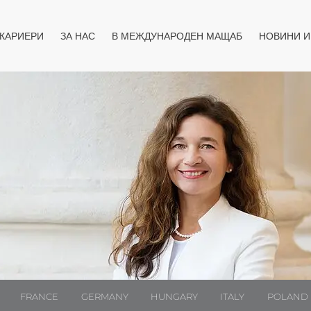
юто
Отвори менюто
Отвори менют
КАРИЕРИ
ЗА НАС
В МЕЖДУНАРОДЕН МАЩАБ
НОВИНИ 
FRANCE
GERMANY
HUNGARY
ITALY
POLAND