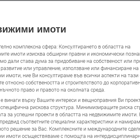
вижими имоти
елно комплексна сфера: Консултирането в областта на
ите имоти изисква обширни правни и икономически позна
мо дали става дума за придобиване на собственост или пр
 развитие или управление, използване или финансиране на
и имоти, ние Ви консултираме във всички аспекти на тази 
те относно собствеността и строителството до корпоратив
анъчното право и правото на околната среда.
 е винаги върху Вашите интереси и вещноправния Ви проект
 специфична рискова структура. Минимизиращите риска ст
ата за успешни проекти в областта на недвижимите имоти.
предвид съответните специални характеристики и намира
ото решение за Вас. Комплексните и международните сдел
и имоти осъществяваме с помощта на интердисциплинарн