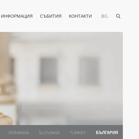
Отвори меню
о
Отвори менюто
Отвори менюто
Отвори менюто
И ИНФОРМАЦИЯ
СЪБИТИЯ
КОНТАКТИ
BG
ROMANIA
SLOVAKIA
TURKEY
БЪЛГАРИЯ