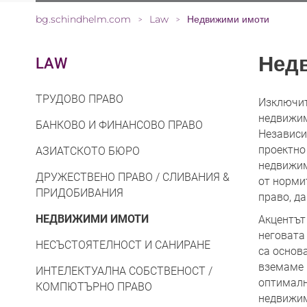
bg.schindhelm.com
Law
Недвижими имоти
>
>
Нед
LAW
ТРУДОВО ПРАВО
Изключит
недвижим
БАНКОВО И ФИНАНСОВО ПРАВО
Независи
проектно
AЗИАТСКОТО БЮРО
недвижим
ДРУЖЕСТВЕНО ПРАВО / СЛИВАНИЯ &
от норми
ПРИДОБИВАНИЯ
право, д
НЕДВИЖИМИ ИМОТИ
Акцентът
неговата
НЕСЪСТОЯТЕЛНОСТ И САНИРАНЕ
са основ
вземаме 
ИНТЕЛЕКТУАЛНА СОБСТВЕНОСТ /
оптималн
КОМПЮТЪРНО ПРАВО
недвижим