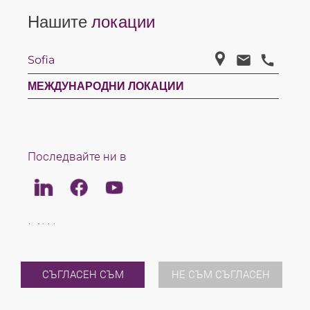
Нашите
локации
Sofia
МЕЖДУНАРОДНИ ЛОКАЦИИ
Последвайте ни в
Linkedin
Facebook
Youtube
LAW
ЕКИП
КАРИЕРИ
ЗА НАС
СЪГЛАСЕН СЪМ
НЕ СЪМ СЪГЛАСЕН
В МЕЖДУНАРОДЕН МАЩАБ
НОВИНИ И ИНФОРМАЦИЯ