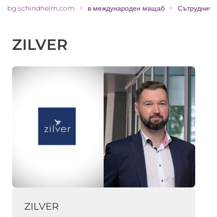
bg.schindhelm.com
в международен мащаб
Сътрудниче
>
>
ZILVER
ZILVER